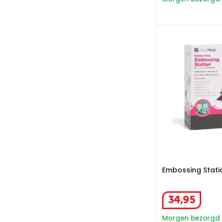
Embossing Statio
Embossing Stati
34
,
95
Morgen bezorgd