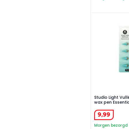
Studio Light Vull
Studio Light Vull
wax pen Essenti
9
,
99
Morgen bezorgd