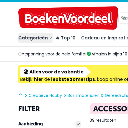
Categorieën
🔥 Top 10
Cadeau en Inspirati
Ontspanning voor de hele familie!
Afhalen in bijna
10
🏖️ Alles voor de vakantie
Bekijk
hier
de
leukste zomertips
, koop online o
Creatieve Hobby
Basismaterialen & Gereedsc
ACCESSO
FILTER
39 resultaten
Aanbieding
filter button