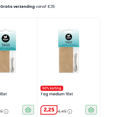
Gratis verzending
vanaf €35
0st
Tag medium 10st
50% korting
10st
Tag medium 10st
2
,
25
99
4
,
49