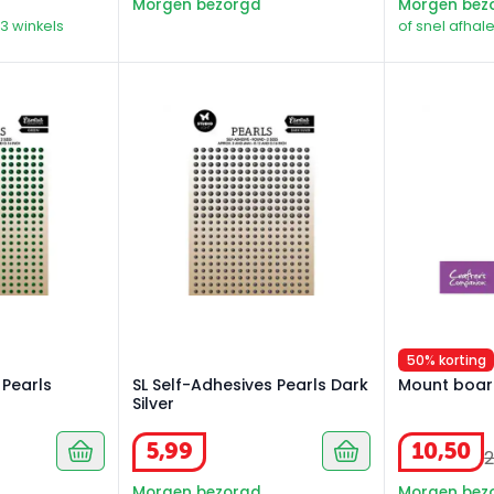
Morgen bezorgd
Morgen bez
23 winkels
of snel afhale
 Pearls Green
SL Self-Adhesives Pearls Dark Silver
Mount board
50% korting
 Pearls
SL Self-Adhesives Pearls Dark
Mount board
Silver
5
,
99
10
,
50
Morgen bezorgd
Morgen bez