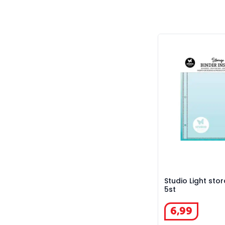
Studio Light stor
Studio Light sto
5st
6
,
99