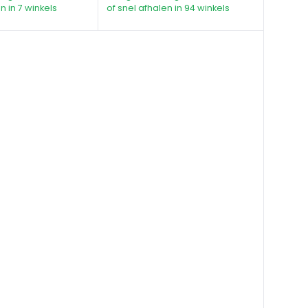
n in 7 winkels
of snel afhalen in 94 winkels
ijmallen