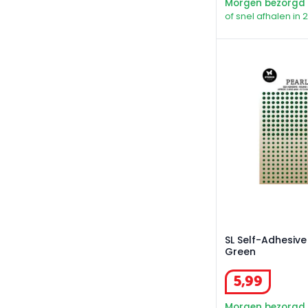
Morgen bezorgd
of snel afhalen in 
SL Self-Adhesive
SL Self-Adhesive
Green
5
,
99
Morgen bezorgd