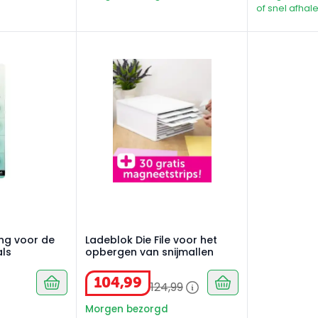
of snel afhale
ing voor de wax pen Essentials
Ladeblok Die File voor het opbergen van sn
ing voor de
Ladeblok Die File voor het
als
opbergen van snijmallen
104
,
99
124
,
99
Morgen bezorgd