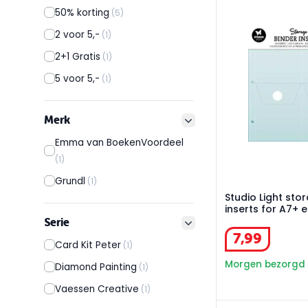
Studio Light stor
50% korting
(5)
2 voor 5,-
(1)
2+1 Gratis
(1)
5 voor 5,-
(1)
Merk
filter button
Emma van BoekenVoordeel
(1)
Grundl
(1)
Studio Light stor
inserts for A7+ e
Serie
filter button
7
,
99
Card Kit Peter
(1)
Morgen bezorgd
Diamond Painting
(1)
Vaessen Creative
(1)
Studio Light sto