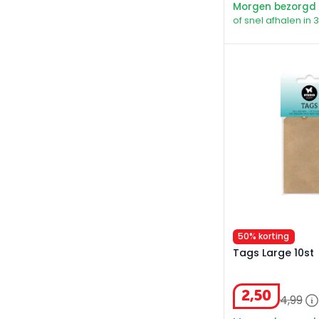
Morgen bezorgd
of snel afhalen in 
Tags Large 10st
50% korting
Tags Large 10st
2
,
50
4
,
99