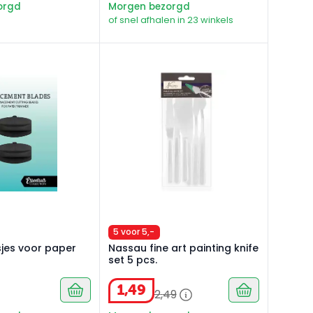
orgd
Morgen bezorgd
of snel afhalen in 23 winkels
es voor paper trimmer
Nassau fine art painting knife set 5 pcs.
5 voor 5,-
jes voor paper
Nassau fine art painting knife
set 5 pcs.
1
,
49
2
,
49