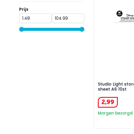
Prijs
Prijs
range slider button
range slider button
Studio Light st
sheet A6 10st
2
,
99
Morgen bezorgd