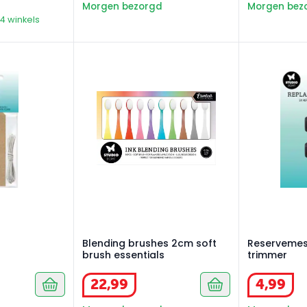
Morgen bezorgd
Morgen bez
34 winkels
Blending brushes 2cm soft brush essentials
Reservemesj
Blending brushes 2cm soft
Reservemes
brush essentials
trimmer
22
,
99
4
,
99