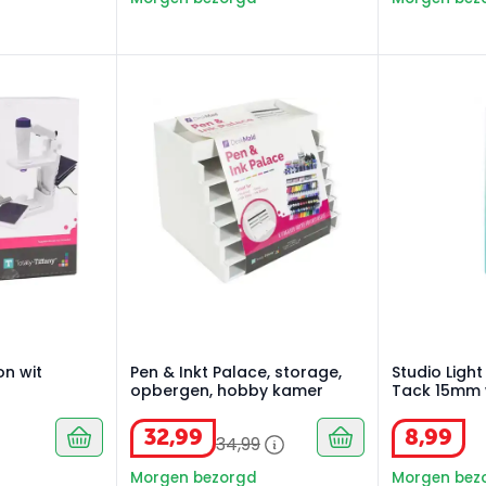
n wit
Pen & Inkt Palace, storage, opbergen, hob
Studio Light
on wit
Pen & Inkt Palace, storage,
Studio Ligh
opbergen, hobby kamer
Tack 15mm 
32
,
99
8
,
99
34
,
99
Morgen bezorgd
Morgen bez