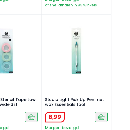
of snel afhalen in 93 winkels
by kamer
 Stencil Tape Low Tack 15mm wide 3st
Studio Light Pick Up Pen met wax Essent
t Stencil Tape Low
Studio Light Pick Up Pen met
wide 3st
wax Essentials tool
8
,
99
orgd
Morgen bezorgd