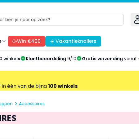
e
🥳Win €400
☀️ Vakantieknallers
0 winkels
Klantbeoordeling
9/10
Gratis verzending
vanaf 
f in één van de bijna
100 winkels
.
happen
Accessoires
IRES