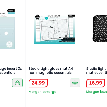
age insert 3x inserts for A7+ essentials
Studio Light glass mat A4 non magnetic ess
Studio light 
age insert 3x
Studio Light glass mat A4
Studio light
ssentials
non magnetic essentials
mat essenti
24
,
99
16
,
99
Morgen bezorgd
Morgen bez
rage stamp sheet A6 10st
Studio Light storage stamp sheet A5 5st