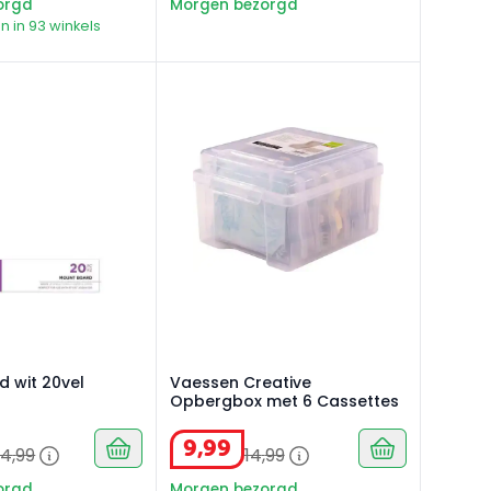
orgd
Morgen bezorgd
n in 93 winkels
 wit 20vel
Vaessen Creative Opbergbox met 6 C
 wit 20vel
Vaessen Creative
Opbergbox met 6 Cassettes
9
,
99
24
,
99
14
,
99
orgd
Morgen bezorgd