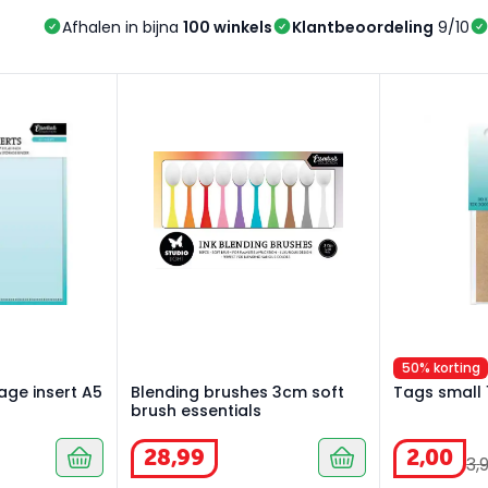
Afhalen in bijna
100 winkels
Klantbeoordeling
9/10
age insert A5 5st
Blending brushes 3cm soft brush essentials
Tags small 1
50% korting
rage insert A5
Blending brushes 3cm soft
Tags small 
brush essentials
28
,
99
2
,
00
3
,