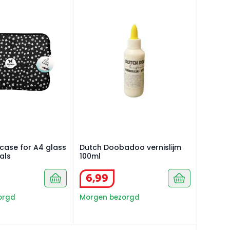
entials
case for A4 glass mat essentials
Dutch Doobadoo vernislijm 100ml
 case for A4 glass
Dutch Doobadoo vernislijm
als
100ml
6
,
99
orgd
Morgen bezorgd