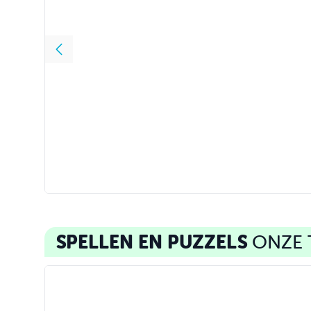
De zeven zuss
Lucinda Riley, 5
Het laatste meisje; Carla Kovach
Carla Kovach, 352 blz.
9
,
99
9
,
99
SPELLEN EN PUZZELS
ONZE 
Wat schets je me nou?
Kerst Opoly