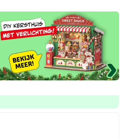
6: Katten
Het laatste meisje; Carla Kovach
Hitster Bingo
Het Italiaanse m