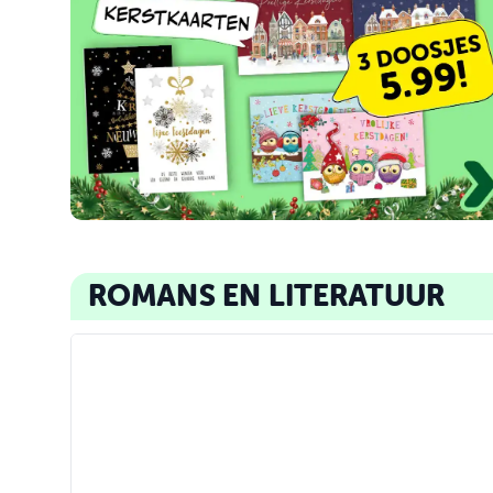
ROMANS EN LITERATUUR
Het laatste meisje; Carla Kovach
De zeven zuss