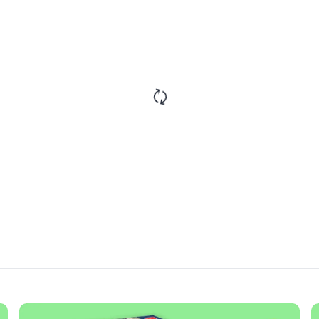
De coolste voetbaltrucs
Marcel Gurk, 96 blz.
2 voor
 de geniale ontsnapping
Schee
z.
Adam 
9
,
99
8
,
9