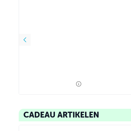
Snel & simpel
Airfryer
Wat eten we
Lelila Castello,
Bakbijbel
vanavond? 2
144 blz.
Rutger Va
200 blz.
496 blz.
10
,
00
9
,
95
15
,
99
27
,
50
CADEAU ARTIKELEN
Waar de fck zijn mijn sleutels? Zoekboek
Waanzinnige o