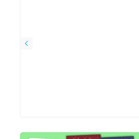
2 voor 15,-
Dog man 2 - Dog man gaat los
224 blz.
2 voor 15,-
Juf Braaksel en
Carry Slee, 288 bl
8
,
99
8
,
99