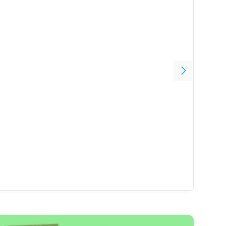
 12,50
3 voor 17,50 Stapelvoordeel
tman lost het op! Poepnami-alarm
Wallace, James Hart
9