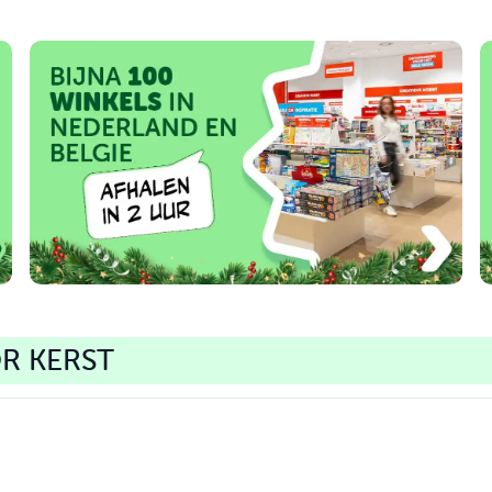
R KERST
ekwinkel
Kerst Opoly
Puzzelmat roll up
Kalender 202