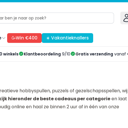
e
🥳Win €400
☀️ Vakantieknallers
0 winkels
Klantbeoordeling
9/10
Gratis verzending
vanaf 
eatieve hobbyspullen, puzzels of gezelschapsspellen, wij
kijk hieronder de beste cadeaus per categorie
en laat
oudig online en haal ze binnen 2 uur af in één van onze