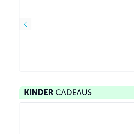
De
Toetjesbijbel
F*CK IT, ik wil
kerstboek
gewoon kleuren!
Rutger Van Den
Jenny Colg
48 blz.
Broek, 480 blz.
336 blz.
12
,
99
17
,
50
8
,
99
KINDER
CADEAUS
Dog man 2 - Dog man gaat los
Juf Braaksel en