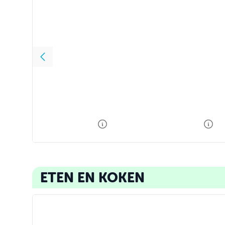
Wat schets je me nou?
Kerst Opoly
14
,
99
29
,
50
21
,
99
32
,
99
ETEN EN KOKEN
Snel & simpel Airfryer
Wat eten we vanavond? 2
Bakbijbel