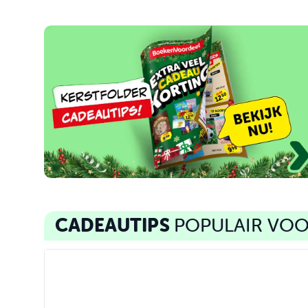
CADEAUTIPS
POPULAIR VOO
F*CK IT, ik wil gewoon kleuren!
Toetjesbijbel
De kerstbo