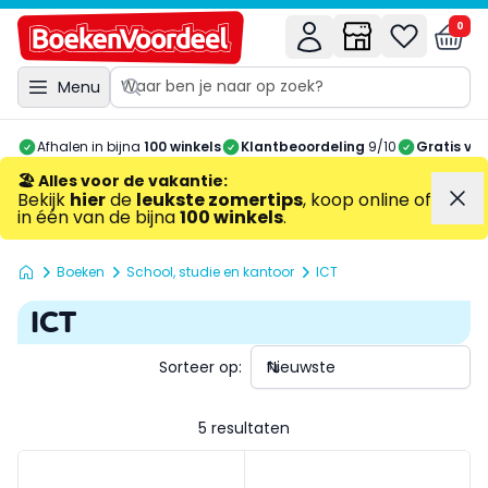
0
Menu
Afhalen in bijna
100 winkels
Klantbeoordeling
9/10
Gratis ve
🏖️ Alles voor de vakantie
:
Bekijk
hier
de
leukste zomertips
, koop online of
in één van de bijna
100 winkels
.
Boeken
School, studie en kantoor
ICT
ICT
Sorteer op:
5 resultaten
Ontdek Office 2016 voor Mac
Handboek InDesign CC