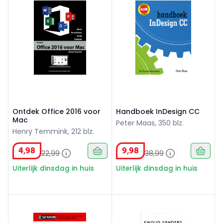
Ontdek Office 2016 voor
Handboek InDesign CC
Mac
Peter Maas, 350 blz.
Henry Temmink, 212 blz.
4
,
98
9
,
98
22
,
99
38
,
99
Uiterlijk dinsdag in huis
Uiterlijk dinsdag in huis
PC Senior: Facebook voor senioren
Slimmer zoeken op internet