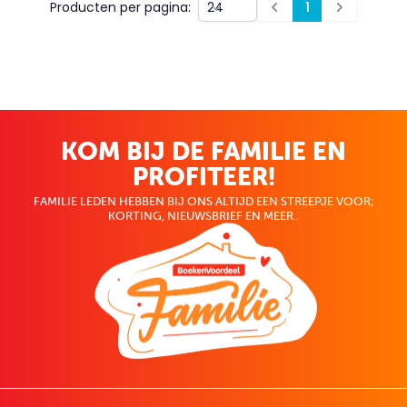
Producten per pagina:
1
Prev
Next
KOM BIJ DE FAMILIE EN
PROFITEER!
FAMILIE LEDEN HEBBEN BIJ ONS ALTIJD EEN STREEPJE VOOR;
KORTING, NIEUWSBRIEF EN MEER..