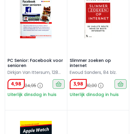
PC Senior: Facebook voor
Slimmer zoeken op
senioren
internet
Dirkjan Van Ittersum, 128
Ewoud Sanders, 84 blz.
blz.
4
,
98
3
,
98
24
,
95
10
,
00
Uiterlijk dinsdag in huis
Uiterlijk dinsdag in huis
Apple Watch voor dummies