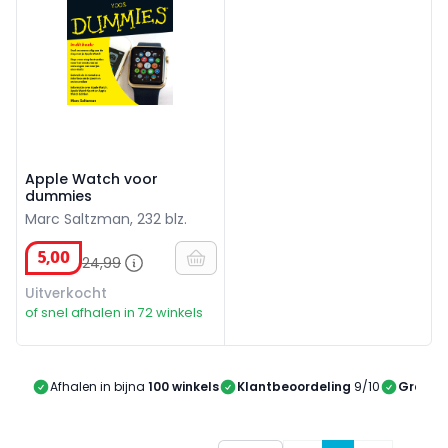
Apple Watch voor
dummies
Marc Saltzman, 232 blz.
5
,
00
24
,
99
Uitverkocht
of snel afhalen in 72 winkels
Afhalen in bijna
100 winkels
Klantbeoordeling
9/10
Gratis 