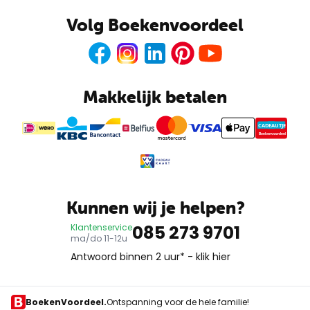
Volg Boekenvoordeel
Facebook
Instagram
LinkedIn
Pinterest
Youtube
Makkelijk betalen
CADEAUTJE
Boekenvoordeel
Kunnen wij je helpen?
085 273 9701
Klantenservice
ma/do 11-12u
Antwoord binnen 2 uur* -
klik hier
BoekenVoordeel.
Ontspanning voor de hele familie!