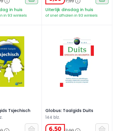
99
7
,
99
sdag in huis
Uiterlijk dinsdag in huis
n in 93 winkels
of snel afhalen in 93 winkels
ds Tsjechisch
Globus: Taalgids Duits
ids Tsjechisch
Globus: Taalgids Duits
z.
144 blz.
6
,
50
99
7
,
99