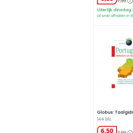
7
,
99
Uiterlijk dinsdag 
of snel afhalen in 
Globus: Taalgids
Globus: Taalgid
144 blz.
6
,
50
7
,
99