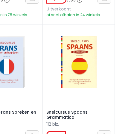
Uitverkocht
n in 75 winkels
of snel afhalen in 24 winkels
rans Spreken en Begrijpen
Snelcursus Spaans Grammatica
Frans Spreken en
Snelcursus Spaans
Grammatica
112 blz.