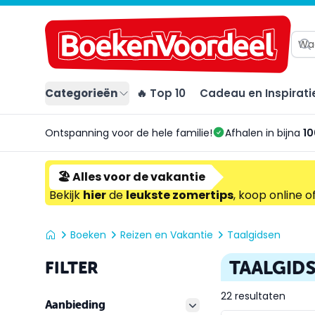
Categorieën
🔥 Top 10
Cadeau en Inspirati
Ontspanning voor de hele familie!
Afhalen in bijna
10
🏖️ Alles voor de vakantie
Bekijk
hier
de
leukste zomertips
, koop online o
Boeken
Reizen en Vakantie
Taalgidsen
TAALGID
FILTER
22 resultaten
Aanbieding
filter button