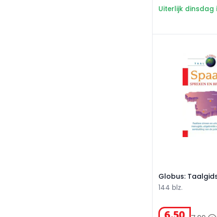
Uiterlijk dinsdag 
Globus: Taalgids
Globus: Taalgid
144 blz.
6
,
50