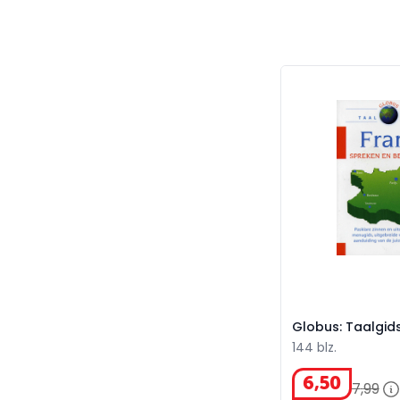
Globus: Taalgids
Globus: Taalgid
144 blz.
6
,
50
7
,
99