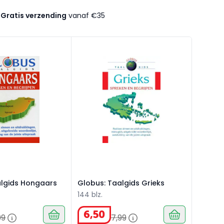
Gratis verzending
vanaf €35
gids Hongaars
Globus: Taalgids Grieks
algids Hongaars
Globus: Taalgids Grieks
144 blz.
6
,
50
99
7
,
99