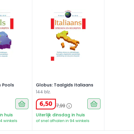
Pools
Globus: Taalgids Italiaans
s Pools
Globus: Taalgids Italiaans
144 blz.
6
,
50
7
,
99
in huis
Uiterlijk dinsdag in huis
94 winkels
of snel afhalen in 94 winkels