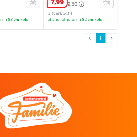
7
,
99
9
,
50
Uitverkocht
n in 83 winkels
of snel afhalen in 82 winkels
1
Prev
Next