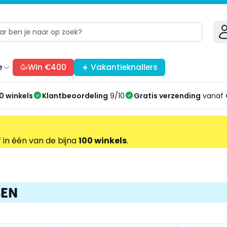
e
🥳Win €400
☀️ Vakantieknallers
0 winkels
Klantbeoordeling
9/10
Gratis verzending
vanaf 
f in één van de bijna
100 winkels
.
SEN