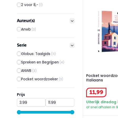
Pocket woordzoek
2 voor 8,-
(1)
Auteur(s)
filter button
Anwb
(3)
Serie
filter button
Globus: Taalgids
(11)
Spreken en Begrijpen
(4)
ANWB
(3)
Pocket woordzo
Pocket woordzoeker
(3)
Italiaans
11
,
99
Prijs
Prijs
Uiterlijk dinsdag 
of snel afhalen in 
range slider button
range slider button