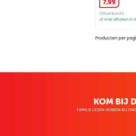
7
,
99
Uitverkocht
of snel afhalen in 
Producten per pagi
KOM BIJ D
FAMILIE LEDEN HEBBEN BIJ ONS