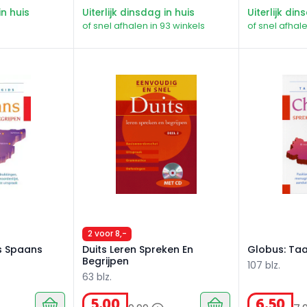
in huis
Uiterlijk dinsdag in huis
Uiterlijk din
of snel afhalen in 93 winkels
of snel afhale
 Spaans
Duits Leren Spreken En Begrijpen
Globus: Taal
2 voor 8,-
s Spaans
Duits Leren Spreken En
Globus: Taa
Begrijpen
107 blz.
63 blz.
5
,
00
6
,
50