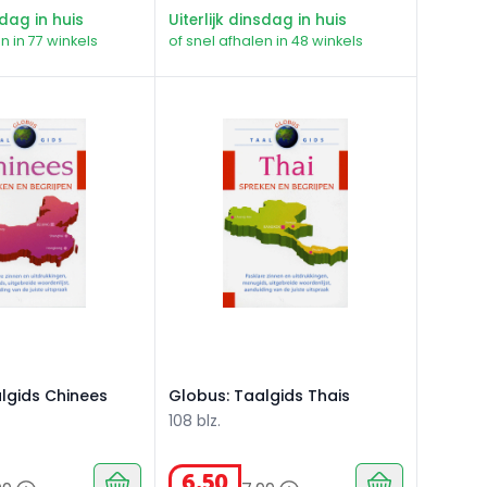
sdag in huis
Uiterlijk dinsdag in huis
n in 77 winkels
of snel afhalen in 48 winkels
gids Chinees
Globus: Taalgids Thais
lgids Chinees
Globus: Taalgids Thais
108 blz.
6
,
50