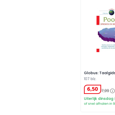
Globus: Taalgids 
Globus: Taalgid
107 blz.
6
,
50
7
,
99
Uiterlijk dinsdag 
of snel afhalen in 