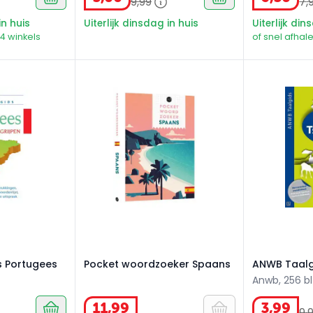
9
,
99
7
,
in huis
Uiterlijk dinsdag in huis
Uiterlijk din
94 winkels
of snel afhale
 Portugees
Pocket woordzoeker Spaans
ANWB Taalgi
s Portugees
Pocket woordzoeker Spaans
ANWB Taalg
Anwb, 256 bl
11
,
99
3
,
99
9
,