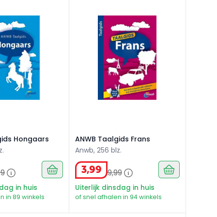
ds Hongaars
ANWB Taalgids Frans
ids Hongaars
ANWB Taalgids Frans
z.
Anwb, 256 blz.
3
,
99
99
9
,
99
sdag in huis
Uiterlijk dinsdag in huis
n in 89 winkels
of snel afhalen in 94 winkels