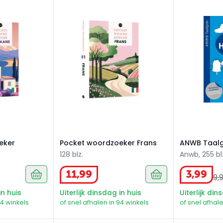
er Italiaans
Pocket woordzoeker Frans
ANWB Taalgi
eker
Pocket woordzoeker Frans
ANWB Taalg
128 blz.
Anwb, 255 bl
11
,
99
3
,
99
9
,
in huis
Uiterlijk dinsdag in huis
Uiterlijk din
94 winkels
of snel afhalen in 94 winkels
of snel afhale