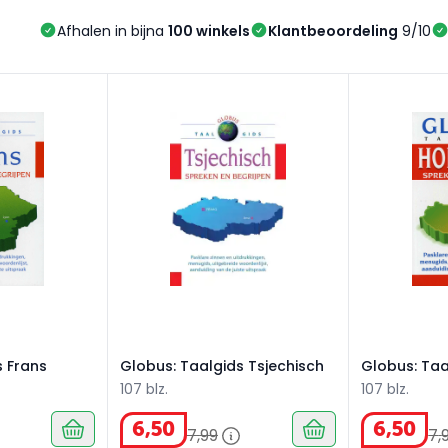
Afhalen in bijna
100 winkels
Klantbeoordeling
9/10
 Frans
Globus: Taalgids Tsjechisch
Globus: Taal
s Frans
Globus: Taalgids Tsjechisch
Globus: Ta
107 blz.
107 blz.
6
,
50
6
,
50
7
,
99
7
,