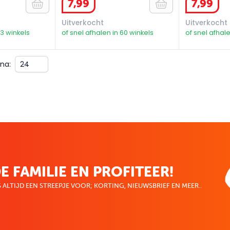
7
,
99
7
,
99
Uitverkocht
Uitverkocht
43 winkels
of snel afhalen in 60 winkels
of snel afhale
na:
E FAMILIE EN PROFITEER!
 ALTIJD EEN STREEPJE VOOR; KORTING, NIEUWSBRIEF EN MEER..