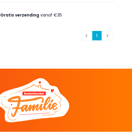
Gratis verzending
vanaf €35
1
Prev
Next