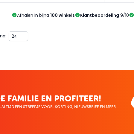
Afhalen in bijna
100 winkels
Klantbeoordeling
9/10
na:
E FAMILIE EN PROFITEER!
 ALTIJD EEN STREEPJE VOOR; KORTING, NIEUWSBRIEF EN MEER..