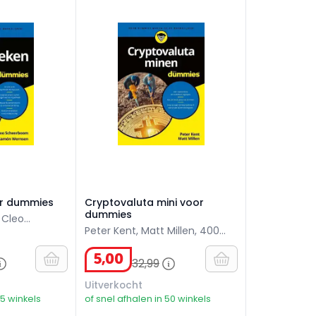
r dummies
Cryptovaluta mini voor dummies
r dummies
Cryptovaluta mini voor
dummies
 Cleo
Peter Kent, Matt Millen, 400
blz.
blz.
5
,
00
32
,
99
Uitverkocht
45 winkels
of snel afhalen in 50 winkels