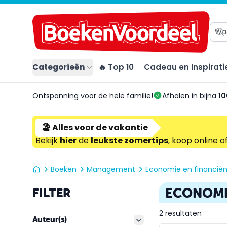
Categorieën
🔥 Top 10
Cadeau en Inspirati
Ontspanning voor de hele familie!
Afhalen in bijna
10
🏖️ Alles voor de vakantie
Bekijk
hier
de
leukste zomertips
, koop online o
Boeken
Management
Economie en financië
ECONOMI
FILTER
2 resultaten
Auteur(s)
filter button