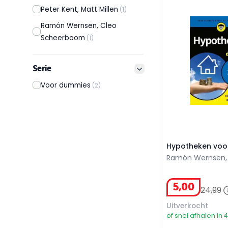
Hypotheken voo
Peter Kent, Matt Millen
(1)
Ramón Wernsen, Cleo
Scheerboom
(1)
Serie
filter button
Voor dummies
(2)
Hypotheken voo
Ramón Wernsen,
Scheerboom, 267 
5
,
00
24
,
99
Uitverkocht
of snel afhalen in 