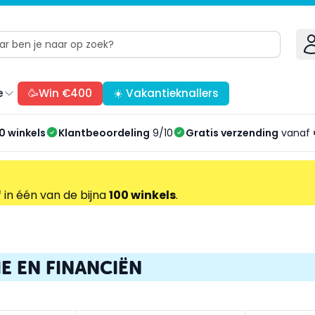
e
🥳Win €400
☀️ Vakantieknallers
0 winkels
Klantbeoordeling
9/10
Gratis verzending
vanaf 
f in één van de bijna
100 winkels
.
n
E EN FINANCIËN