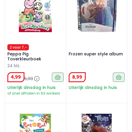
2 voor 7,-
Peppa Pig
Frozen super style album
Toverkleurboek
24 blz.
4
,
99
8
,
99
5
,
99
Uiterlijk dinsdag in huis
Uiterlijk dinsdag in huis
of snel afhalen in 93 winkels
Van punt tot punt Dieren
Trolls Wereldtour - Sticker