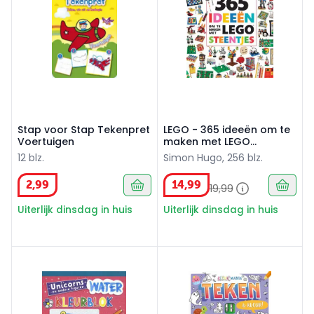
Stap voor Stap Tekenpret
LEGO - 365 ideeën om te
Voertuigen
maken met LEGO
steentjes
12 blz.
Simon Hugo, 256 blz.
2
,
99
14
,
99
19
,
99
Uiterlijk dinsdag in huis
Uiterlijk dinsdag in huis
Waterkleurblok Unicorns
Teken & kleur! Kleurmania