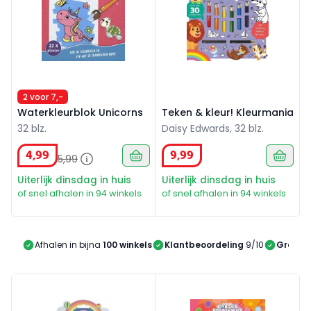
2 voor 7,-
Waterkleurblok Unicorns
Teken & kleur! Kleurmania
32 blz.
Daisy Edwards, 32 blz.
4
,
99
9
,
99
5
,
99
Uiterlijk dinsdag in huis
Uiterlijk dinsdag in huis
of snel afhalen in 94 winkels
of snel afhalen in 94 winkels
Afhalen in bijna
100 winkels
Klantbeoordeling
9/10
Gratis 
Schilderen met waterverf Eenhoorn
Gabby's Poppenhuis kleurb