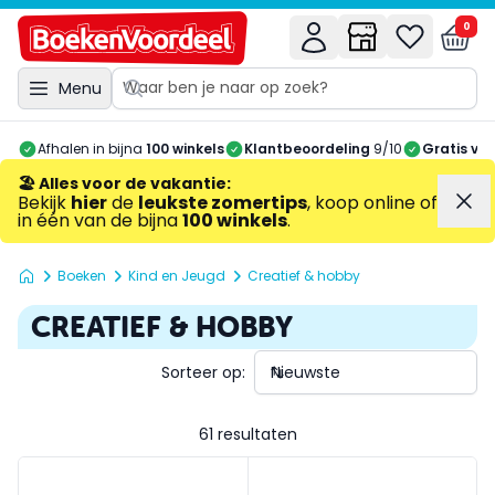
0
Menu
Afhalen in bijna
100 winkels
Klantbeoordeling
9/10
Gratis ve
🏖️ Alles voor de vakantie
:
Bekijk
hier
de
leukste zomertips
, koop online of
in één van de bijna
100 winkels
.
Boeken
Kind en Jeugd
Creatief & hobby
CREATIEF & HOBBY
Sorteer op:
61 resultaten
Maak je eigen scene Disney Mozaiek, Mickey
Waterkleurblok jongens