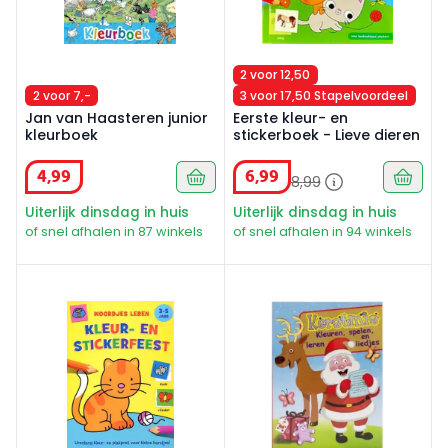
2 voor 12,50
2 voor 7,-
3 voor 17,50 Stapelvoordeel
Jan van Haasteren junior
Eerste kleur- en
kleurboek
stickerboek - Lieve dieren
4
,
99
6
,
99
8
,
99
Uiterlijk dinsdag in huis
Uiterlijk dinsdag in huis
of snel afhalen in 87 winkels
of snel afhalen in 94 winkels
Kleur- en stickerfeest woordjes leren 3-5 jaar
Kerst speelboek