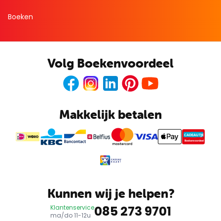
Boeken
Volg Boekenvoordeel
Facebook
Instagram
LinkedIn
Pinterest
Youtube
Makkelijk betalen
CADEAUTJE
Boekenvoordeel
Kunnen wij je helpen?
085 273 9701
Klantenservice
ma/do 11-12u