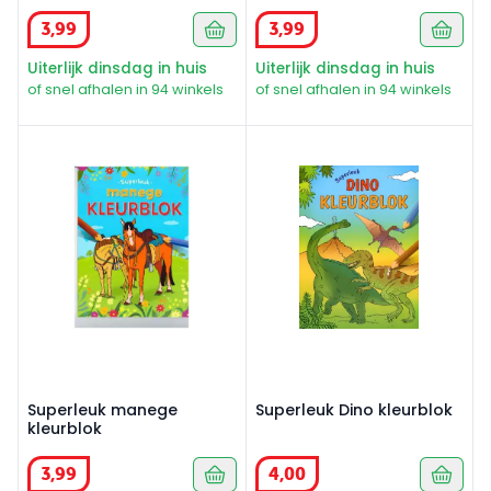
3
,
99
3
,
99
Uiterlijk dinsdag in huis
Uiterlijk dinsdag in huis
of snel afhalen in 94 winkels
of snel afhalen in 94 winkels
Superleuk manege kleurblok
Superleuk Dino kleurblok
Superleuk manege
Superleuk Dino kleurblok
kleurblok
3
,
99
4
,
00