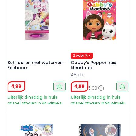
2 voor 7,-
Schilderen met waterverf
Gabby's Poppenhuis
Eenhoorn
kleurboek
48 blz.
4
,
99
4
,
99
5
,
99
Uiterlijk dinsdag in huis
Uiterlijk dinsdag in huis
of snel afhalen in 94 winkels
of snel afhalen in 94 winkels
Peppa Pig Toverkleurboek
Frozen super style album