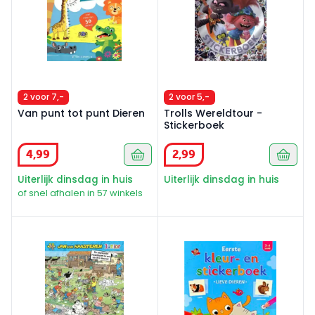
2 voor 7,-
2 voor 5,-
Van punt tot punt Dieren
Trolls Wereldtour -
Stickerboek
4
,
99
2
,
99
Uiterlijk dinsdag in huis
Uiterlijk dinsdag in huis
of snel afhalen in 57 winkels
Jan van Haasteren junior kleurboek
Eerste kleur- en stickerboek