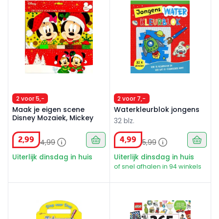
2 voor 5,-
2 voor 7,-
Maak je eigen scene
Waterkleurblok jongens
Disney Mozaiek, Mickey
32 blz.
2
,
99
4
,
99
4
,
99
5
,
99
Uiterlijk dinsdag in huis
Uiterlijk dinsdag in huis
of snel afhalen in 94 winkels
Stap voor Stap Tekenpret Voertuigen
LEGO - 365 ideeën om te m