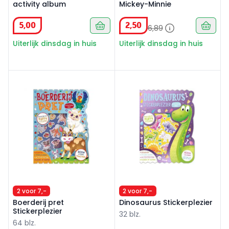
activity album
Mickey-Minnie
5
,
00
2
,
50
6
,
89
Uiterlijk dinsdag in huis
Uiterlijk dinsdag in huis
Boerderij pret Stickerplezier
Dinosaurus Stickerplezier
2 voor 7,-
2 voor 7,-
Boerderij pret
Dinosaurus Stickerplezier
Stickerplezier
32 blz.
64 blz.