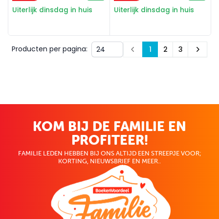
Uiterlijk dinsdag in huis
Uiterlijk dinsdag in huis
Producten per pagina:
1
2
3
Prev
Next
KOM BIJ DE FAMILIE EN
PROFITEER!
FAMILIE LEDEN HEBBEN BIJ ONS ALTIJD EEN STREEPJE VOOR;
KORTING, NIEUWSBRIEF EN MEER..