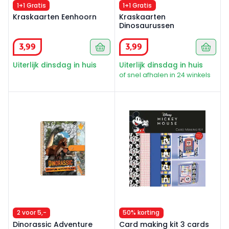
1+1 Gratis
1+1 Gratis
Kraskaarten Eenhoorn
Kraskaarten
Dinosaurussen
3
,
99
3
,
99
Uiterlijk dinsdag in huis
Uiterlijk dinsdag in huis
of snel afhalen in 24 winkels
Dinorassic Adventure activity album
Card making kit 3 cards Mic
2 voor 5,-
50% korting
Dinorassic Adventure
Card making kit 3 cards