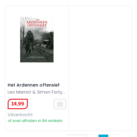
Het Ardennen offensief
Het Ardennen offensief
Leo Marriot & Simon Forty,
192 blz.
14
,
99
Uitverkocht
of snel afhalen in 84 winkels