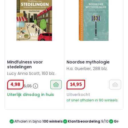
Mindfulness voor
Noordse mythologie
stedelingen
H.a. Guerber, 288 blz.
Lucy Anna Scott, 160 blz.
4
,
98
14
,
95
5
,
95
Uiterlijk dinsdag in huis
Uitverkocht
of snel afhalen in 90 winkels
Afhalen in bijna
100 winkels
Klantbeoordeling
9/10
Gratis 