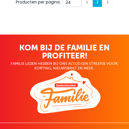
Producten per pagina:
1
Prev
Next
KOM BIJ DE FAMILIE EN
PROFITEER!
FAMILIE LEDEN HEBBEN BIJ ONS ALTIJD EEN STREEPJE VOOR;
KORTING, NIEUWSBRIEF EN MEER..