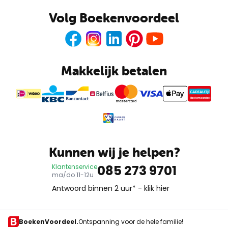
Volg Boekenvoordeel
Facebook
Instagram
LinkedIn
Pinterest
Youtube
Makkelijk betalen
CADEAUTJE
Boekenvoordeel
Kunnen wij je helpen?
085 273 9701
Klantenservice
ma/do 11-12u
Antwoord binnen 2 uur* -
klik hier
BoekenVoordeel.
Ontspanning voor de hele familie!