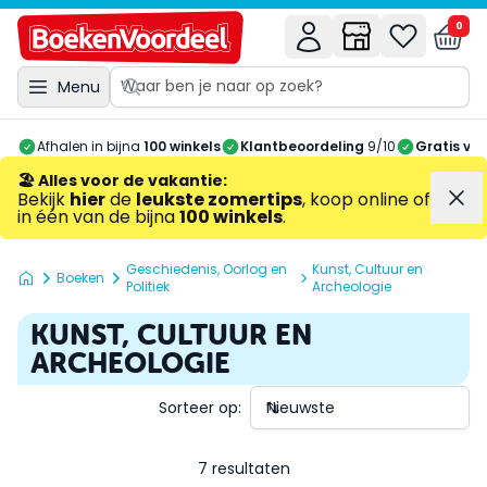
0
Menu
Afhalen in bijna
100 winkels
Klantbeoordeling
9/10
Gratis ve
🏖️ Alles voor de vakantie
:
Bekijk
hier
de
leukste zomertips
, koop online of
in één van de bijna
100 winkels
.
Geschiedenis, Oorlog en
Kunst, Cultuur en
Boeken
Politiek
Archeologie
KUNST, CULTUUR EN
ARCHEOLOGIE
Sorteer op:
7 resultaten