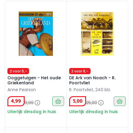
Ooggetuigen - Het oude Griekenland
DE Ark van Noach - R. Poortv
2 voor 5,-
2 voor 8,-
Ooggetuigen - Het oude
DE Ark van Noach - R.
Griekenland
Poortvliet
Anne Pearson
R. Poortvliet, 240 blz.
4
,
99
5
,
00
9
,
99
25
,
00
Uiterlijk dinsdag in huis
Uiterlijk dinsdag in huis
Het boek Genesis geillustreerd
De mooiste Indonesische M