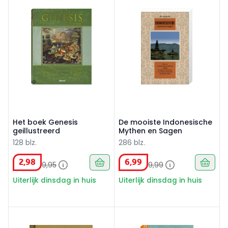
Het boek Genesis
De mooiste Indonesische
geillustreerd
Mythen en Sagen
128 blz.
286 blz.
2
,
98
6
,
99
9
,
95
9
,
99
Uiterlijk dinsdag in huis
Uiterlijk dinsdag in huis
Mindfulness voor stedelingen
Noordse mythologie