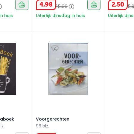
4
,
98
2
,
50
15
,
00
5
,
in huis
Uiterlijk dinsdag in huis
Uiterlijk din
taboek
Voorgerechten
taboek
Voorgerechten
lz.
96 blz.