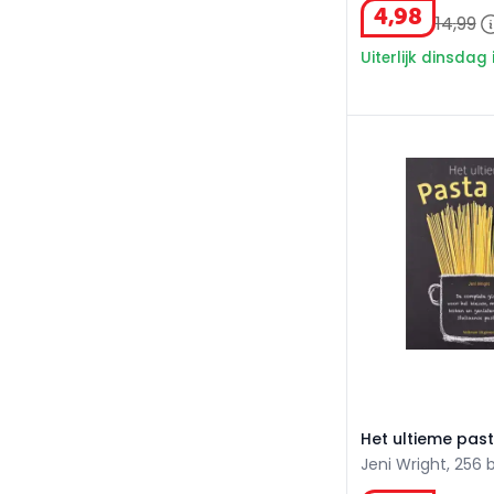
4
,
98
14
,
99
Uiterlijk dinsdag 
Het ultieme pas
Het ultieme pas
Jeni Wright, 256 b