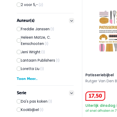
Patisseriebijbel
2 voor 5,-
(2)
Auteur(s)
filter button
Freddie Janssen
(1)
Heleen Matze, C.
Eenschooten
(1)
Jeni Wright
(1)
Lantaarn Publishers
(1)
Loretta Liu
(1)
Patisseriebijbel
Toon Meer..
Rutger Van Den B
Serie
filter button
17
,
50
Da's pas koken
(1)
Uiterlijk dinsdag 
Kookbijbel
(1)
of snel afhalen in 