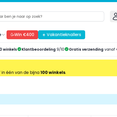
e
🥳Win €400
☀️ Vakantieknallers
0 winkels
Klantbeoordeling
9/10
Gratis verzending
vanaf 
f in één van de bijna
100 winkels
.