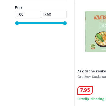
Aziatische keuke
Prijs
Prijs
range slider button
range slider button
Aziatische keuk
Orathay Souksisav
7
,
95
Uiterlijk dinsdag 