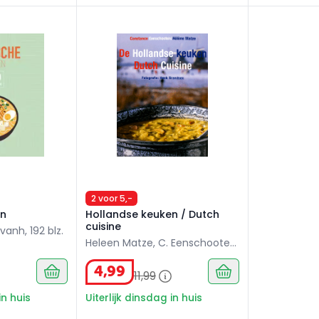
n
Hollandse keuken / Dutch cuisine
2 voor 5,-
en
Hollandse keuken / Dutch
cuisine
anh, 192 blz.
Heleen Matze, C. Eenschooten,
144 blz.
4
,
99
11
,
99
in huis
Uiterlijk dinsdag in huis