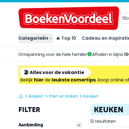
Categorieën
🔥 Top 10
Cadeau en Inspirati
Ontspanning voor de hele familie!
Afhalen in bijna
10
🏖️ Alles voor de vakantie
Bekijk
hier
de
leukste zomertips
, koop online o
Boeken
Eten en Koken
Keuken
KEUKEN
FILTER
12 resultaten
Aanbieding
filter button