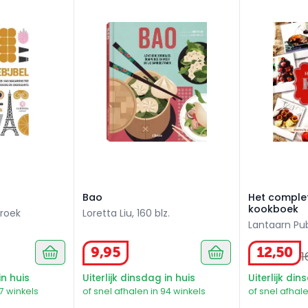
Bao
Het complet
Bao
Het complet
kookboek
roek
Loretta Liu, 160 blz.
Lantaarn Publ
9
,
95
12
,
50
1
in huis
Uiterlijk dinsdag in huis
Uiterlijk din
77 winkels
of snel afhalen in 94 winkels
of snel afhale