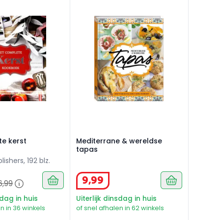
e kerst kookboek
Mediterrane & wereldse tapas
e kerst
Mediterrane & wereldse
tapas
ishers, 192 blz.
9
,
99
6
,
99
sdag in huis
Uiterlijk dinsdag in huis
n in 36 winkels
of snel afhalen in 62 winkels