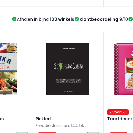
Afhalen in bijna
100 winkels
Klantbeoordeling
9/10
ek
Pickled
Taartdecora
2 voor 5,-
ek
Pickled
Taartdecor
Freddie Janssen, 144 blz.