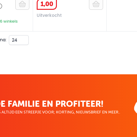
1
,
00
Uitverkocht
36 winkels
na:
E FAMILIE EN PROFITEER!
 ALTIJD EEN STREEPJE VOOR; KORTING, NIEUWSBRIEF EN MEER..