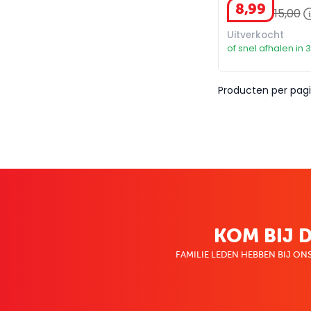
8
,
99
15
,
00
Uitverkocht
of snel afhalen in 
Producten per pagi
KOM BIJ D
FAMILIE LEDEN HEBBEN BIJ ONS