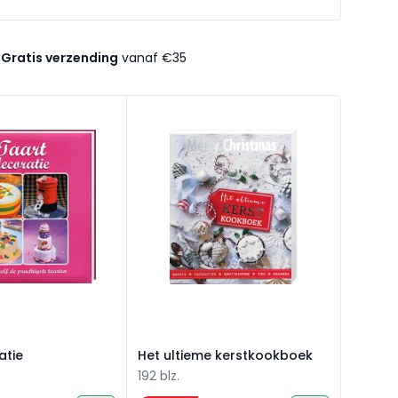
Gratis verzending
vanaf €35
tie
Het ultieme kerstkookboek
atie
Het ultieme kerstkookboek
192 blz.