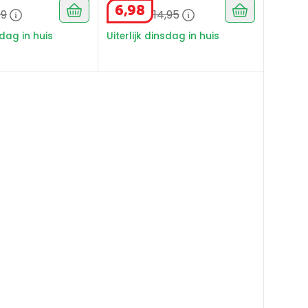
6
,
98
99
14
,
95
sdag in huis
Uiterlijk dinsdag in huis