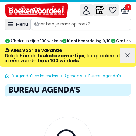
0
Menu
Afhalen in bijna
100 winkels
Klantbeoordeling
9/10
Gratis ve
🏖️ Alles voor de vakantie
:
Bekijk
hier
de
leukste zomertips
, koop online of
in één van de bijna
100 winkels
.
Agenda's en kalenders
Agenda's
Bureau agenda's
BUREAU AGENDA'S